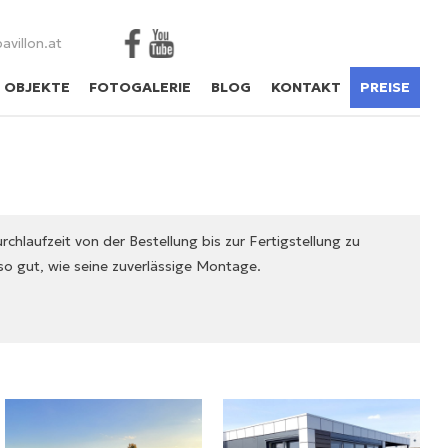
Facebook
YouTube
avillon.at
E OBJEKTE
FOTOGALERIE
BLOG
KONTAKT
PREISE
 so gut, wie seine zuverlässige Montage.